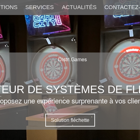
TIONS
SERVICES
ACTUALITÉS
CONTACTEZ
TEUR DE SYSTÈMES DE F
oposez une expérience surprenante à vos clie
Solution fléchette