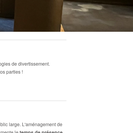
gies de divertissement.
s parties !
 public large. L'aménagement de
ugmente le
temps de présence