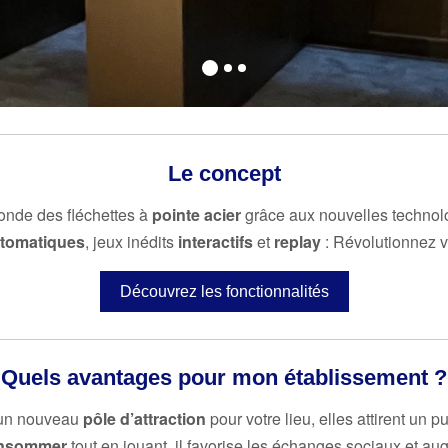
Le concept
nde des fléchettes à
pointe acier
grâce aux nouvelles technolo
tomatiques
, jeux inédits
interactifs
et
replay
: Révolutionnez vo
Découvrez les fonctionnalités
Quels avantages pour mon établissement ?
t un nouveau
pôle d’attraction
pour votre lieu, elles attirent un
nsommer
tout en jouant, il favorise les échanges sociaux et a