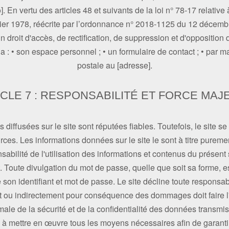
n vertu des articles 48 et suivants de la loi n° 78-17 relative à
vier 1978, réécrite par l’ordonnance n° 2018-1125 du 12 décemb
un droit d'accès, de rectification, de suppression et d'oppositi
ia : • son espace personnel ; • un formulaire de contact ; • par ma
postale au [adresse].
ICLE 7 : RESPONSABILITÉ ET FORCE MAJ
diffusées sur le site sont réputées fiables. Toutefois, le site se
rces. Les informations données sur le site le sont à titre purement
abilité de l'utilisation des informations et contenus du présent s
 Toute divulgation du mot de passe, quelle que soit sa forme, est
 de son identifiant et mot de passe. Le site décline toute responsa
ent ou indirectement pour conséquence des dommages doit faire l
imale de la sécurité et de la confidentialité des données transmis
e à mettre en œuvre tous les moyens nécessaires afin de garantir