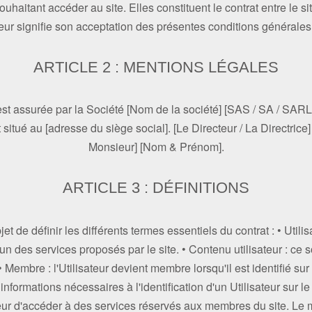
uhaitant accéder au site. Elles constituent le contrat entre le site
ateur signifie son acceptation des présentes conditions générales d
ARTICLE 2 : MENTIONS LÉGALES
 est assurée par la Société [Nom de la société] [SAS / SA / SARL,
t situé au [adresse du siège social]. [Le Directeur / La Directrice
Monsieur] [Nom & Prénom].
ARTICLE 3 : DÉFINITIONS
t de définir les différents termes essentiels du contrat : • Utili
l'un des services proposés par le site. • Contenu utilisateur : c
 • Membre : l'Utilisateur devient membre lorsqu'il est identifié sur l
nformations nécessaires à l'identification d'un Utilisateur sur le s
teur d'accéder à des services réservés aux membres du site. Le m