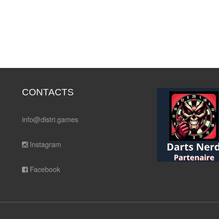
. Le Membre cède notamment le droit d'utiliser sa publication sur
é éditrice s'engage à faire figurer le nom du membre à proximit
publication.
CONTACTS
info@distri.games
Instagram
Facebook