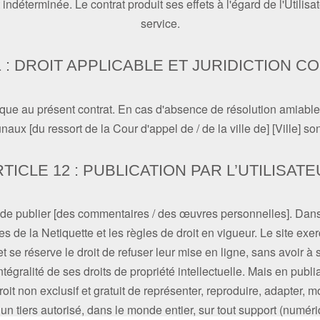
indéterminée. Le contrat produit ses effets à l'égard de l'Utilisat
service.
1 : DROIT APPLICABLE ET JURIDICTION 
ique au présent contrat. En cas d'absence de résolution amiable d
unaux [du ressort de la Cour d'appel de / de la ville de] [Ville] s
TICLE 12 : PUBLICATION PAR L’UTILISAT
de publier [des commentaires / des œuvres personnelles]. Dans
s de la Netiquette et les règles de droit en vigueur. Le site exer
 et se réserve le droit de refuser leur mise en ligne, sans avoir à
ntégralité de ses droits de propriété intellectuelle. Mais en publian
roit non exclusif et gratuit de représenter, reproduire, adapter, mod
 un tiers autorisé, dans le monde entier, sur tout support (numér