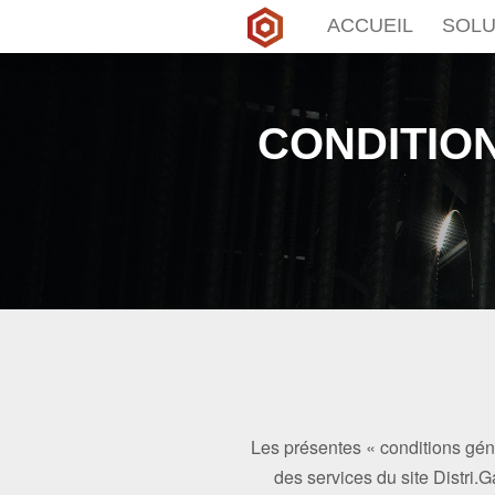
ACCUEIL
SOLU
CONDITION
Les présentes « conditions géné
des services du site Distri.Ga