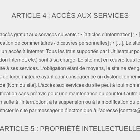
ARTICLE 4 : ACCÈS AUX SERVICES
 accès gratuit aux services suivants : • [articles d’information] ; 
lication de commentaires / d’œuvres personnelles] ; • […]. Le sit
nt un accès à Internet. Tous les frais supportés par l'Utilisateur 
xion Internet, etc.) sont à sa charge. Le site met en œuvre tous 
é à ses services. L'obligation étant de moyens, le site ne s'eng
s de force majeure ayant pour conséquence un dysfonctionneme
e [Nom du site]. L'accès aux services du site peut à tout moment 
ication sans préavis pour une maintenance ou pour tout autre ca
uite à l'interruption, à la suspension ou à la modification du pré
ontacter le site par messagerie électronique à l’adresse [contac
ARTICLE 5 : PROPRIÉTÉ INTELLECTUELL